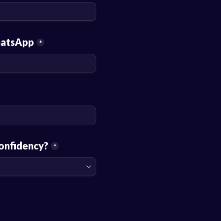
hatsApp
*
Konfidency?
*