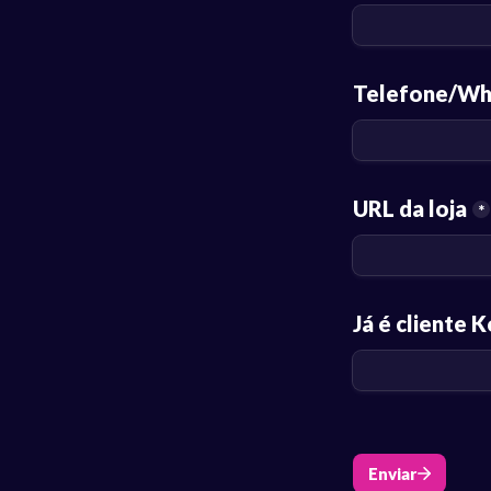
Telefone/W
URL da loja
*
Já é cliente 
Enviar